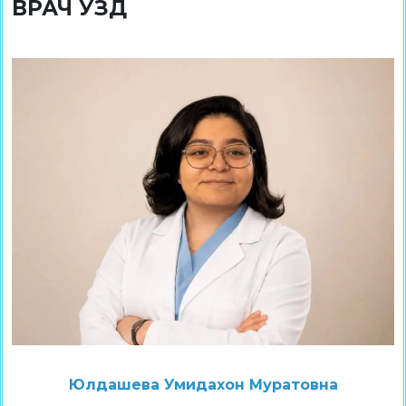
ВРАЧ УЗД
Юлдашева Умидахон Муратовна