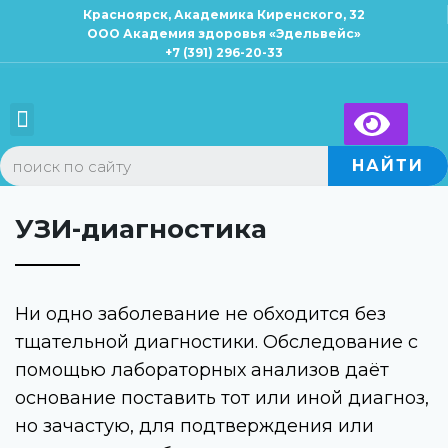
Красноярск, Академика Киренского, 32
ООО Академия здоровья «Эдельвейс»
+7 (391) 296-20-33
Для взрослых
Для детей
×
Запись к специалисту
НАЙТИ
УЗИ-диагностика
Ни одно заболевание не обходится без
тщательной диагностики. Обследование с
помощью лабораторных анализов даёт
основание поставить тот или иной диагноз,
но зачастую, для подтверждения или