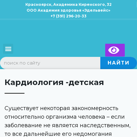
Красноярск, Академика Киренского, 32
ООО Академия здоровья «Эдельвейс»
+7 (391) 296-20-33
×
Запись к специалисту
Для взрослых
Для детей
НАЙТИ
Кардиология -детская
Существует некоторая закономерность
относительно организма человека – если
заболевание не является наследственным,
то все дальнейшие его недомогания