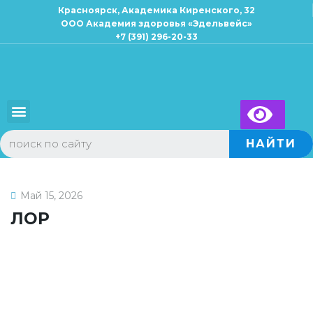
Красноярск, Академика Киренского, 32
ООО Академия здоровья «Эдельвейс»
+7 (391) 296-20-33
×
Запись к специалисту
Для взрослых
Для детей
НАЙТИ
Май 15, 2026
ЛОР