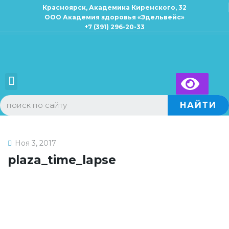
Красноярск, Академика Киренского, 32
ООО Академия здоровья «Эдельвейс»
+7 (391) 296-20-33
×
Запись к специалисту
Для взрослых
Для детей
НАЙТИ
Ноя 3, 2017
plaza_time_lapse