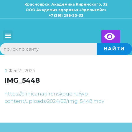
Красноярск, Академика Киренского, 32
ООО Академия здоровья «Эдельвейс»
+7 (391) 296-20-33
Для взрослых
Для детей
×
Запись к специалисту
НАЙТИ
Фев 21, 2024
IMG_5448
https://clinicanakirenskogo.ru/wp-
content/uploads/2024/02/img_5448.mov