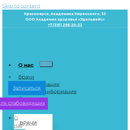
Skip to content
Красноярск, Академика Киренского, 32
ООО Академия здоровья «Эдельвейс»
+7 (391) 296-20-33
×
Запись к специалисту
О нас
Врачи
Администрация
Записаться
Полезная информация
Отзывы
ля слабовидящих
О клинике
О
ВРАЧИ
нас