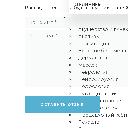
О КЛИНИКЕ
Ваш адрес email не будет опубликован.
О
Для взрослых
Акушерство и гине
Анализы
Вакцинация
Ведение беременн
Дерматолог
Массаж
Неврология
Нейрохирургия
Нефрология
Нутрициология
Отоларингология
Офтальмология
Процедурный каби
Психолог