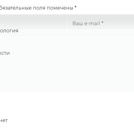
бязательные поля помечены
*
кология
ости
нет