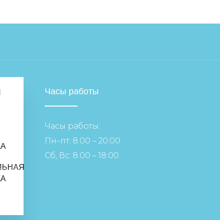
Часы работы
Я
Часы работы:
я
Пн–пт: 8:00 – 20:00
КА
Сб, Вс: 8:00 – 18:00
ЛЬНАЯ
о, 32
КА