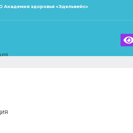
О Академия здоровья «Эдельвейс»
листу
ция
ЦИЯ