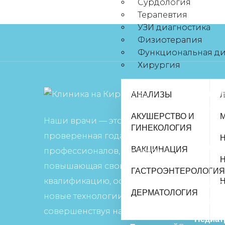
Сурдология
Терапевтия
УЗИ диагностика
Физиотерапия
Функциональная ди
Хирургия
Напра
АНАЛИЗЫ
АКУШЕРСТВО И
Наши врачи — это
ГИНЕКОЛОГИЯ
Неврол
проверенная годами команда
Травма
ВАКЦИНАЦИЯ
профессионалов, регулярно
Нефрол
повышающая свою
ГАСТРОЭНТЕРОЛОГИ
квалификацию, осваивая
Кардио
ДЕРМАТОЛОГИЯ
новые технологии и
Терапи
совершенствуя навыки.
Педиат