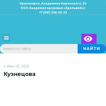
Красноярск, Академика Киренского, 32
ООО Академия здоровья «Эдельвейс»
+7 (391) 296-20-33
×
Запись к специалисту
Для взрослых
Для детей
НАЙТИ
Июн 23, 2022
Кузнецова