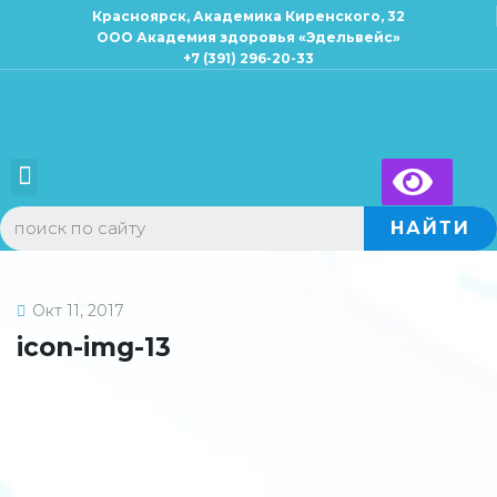
Красноярск, Академика Киренского, 32
ООО Академия здоровья «Эдельвейс»
+7 (391) 296-20-33
×
Запись к специалисту
Для взрослых
Для детей
НАЙТИ
Окт 11, 2017
icon-img-13