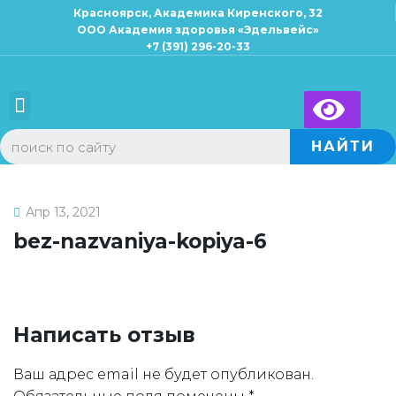
Красноярск, Академика Киренского, 32
ООО Академия здоровья «Эдельвейс»
+7 (391) 296-20-33
Для взрослых
Для детей
×
Запись к специалисту
НАЙТИ
Апр 13, 2021
bez-nazvaniya-kopiya-6
Написать отзыв
Ваш адрес email не будет опубликован.