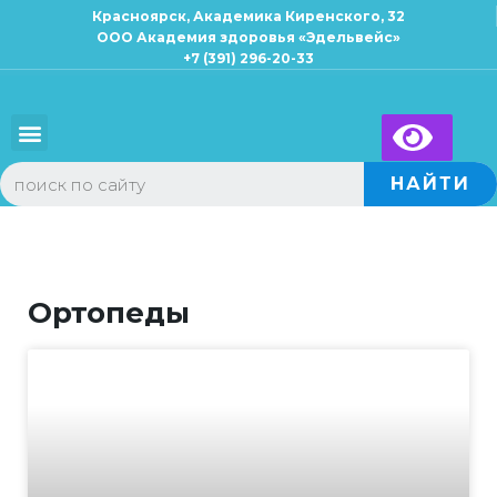
Красноярск, Академика Киренского, 32
ООО Академия здоровья «Эдельвейс»
+7 (391) 296-20-33
Для взрослых
Для детей
×
Запись к специалисту
НАЙТИ
Ортопеды