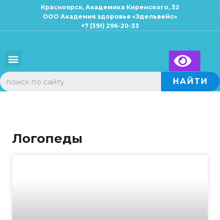
Красноярск, Академика Киренского, 32
ООО Академия здоровья «Эдельвейс»
+7 (391) 296-20-33
Для взрослых
Для детей
×
Запись к специалисту
НАЙТИ
Логопеды