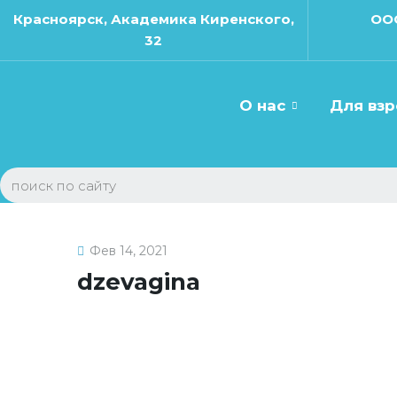
Красноярск, Академика Киренского,
ОО
32
О нас
Для вз
Запись к специа
Фев 14, 2021
dzevagina