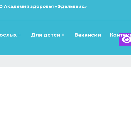
О Академия здоровья «Эдельвейс»
рослых
Для детей
Вакансии
Контак
листу