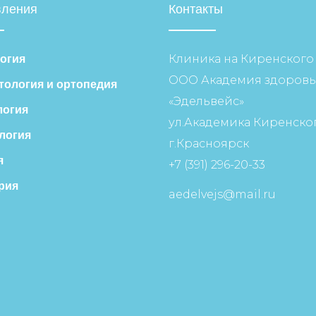
вления
Контакты
Клиника на Киренского
огия
ООО Академия здоровь
тология и ортопедия
«Эдельвейс»
огия
ул.Академика Киренског
логия
г.Красноярск
я
+7 (391) 296-20-33
рия
aedelvejs@mail.ru