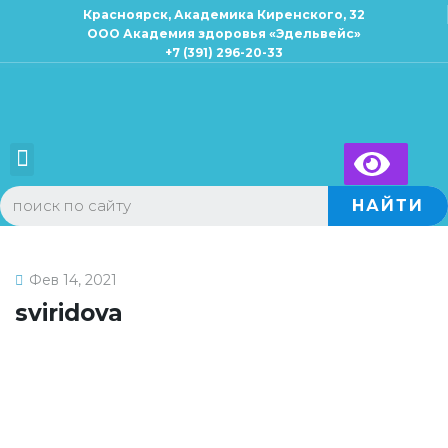
Красноярск, Академика Киренского, 32
ООО Академия здоровья «Эдельвейс»
+7 (391) 296-20-33
×
Запись к специалисту
Для взрослых
Для детей
НАЙТИ
Фев 14, 2021
sviridova