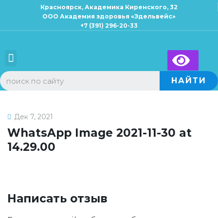
Красноярск, Академика Киренского, 32
ООО Академия здоровья «Эдельвейс»
+7 (391) 296-20-33
Для взрослых
Для детей
×
Запись к специалисту
НАЙТИ
Дек 7, 2021
WhatsApp Image 2021-11-30 at
14.29.00
Написать отзыв