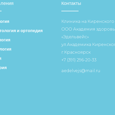
вления
Контакты
Клиника на Киренского
огия
ООО Академия здоровь
тология и ортопедия
«Эдельвейс»
огия
ул.Академика Киренског
логия
г.Красноярск
я
+7 (391) 296-20-33
рия
aedelvejs@mail.ru