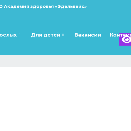
О Академия здоровья «Эдельвейс»
рослых
Для детей
Вакансии
Контак
листу