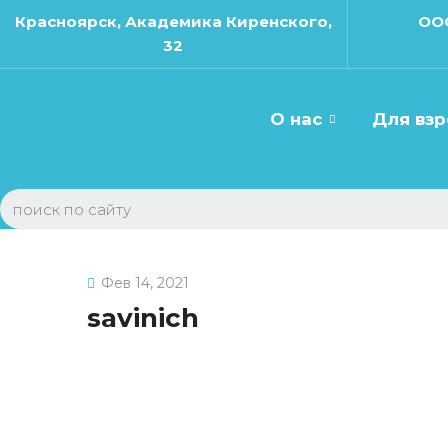
Красноярск, Академика Киренского,
ОО
32
О нас
Для вз
Запись к специа
Фев 14, 2021
savinich