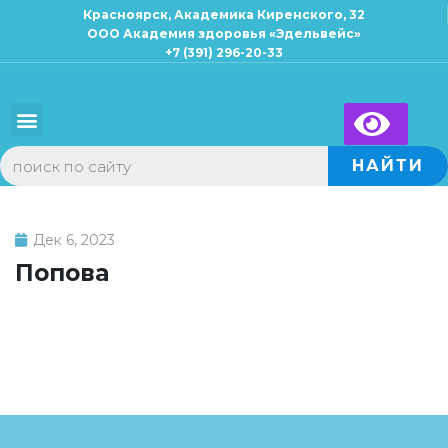
Красноярск, Академика Киренского, 32
ООО Академия здоровья «Эдельвейс»
+7 (391) 296-20-33
Для взрослых
Для детей
×
Запись к специалисту
НАЙТИ
Дек 6, 2023
Попова