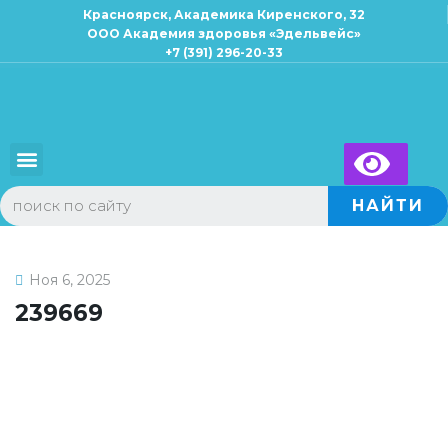
Красноярск, Академика Киренского, 32
ООО Академия здоровья «Эдельвейс»
+7 (391) 296-20-33
×
Запись к специалисту
Для взрослых
Для детей
НАЙТИ
Ноя 6, 2025
239669