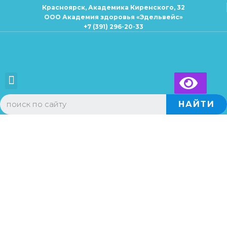
Красноярск, Академика Киренского, 32
ООО Академия здоровья «Эдельвейс»
+7 (391) 296-20-33
×
Запись к специалисту
Для взрослых
Для детей
НАЙТИ