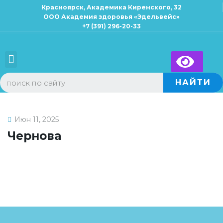
Красноярск, Академика Киренского, 32
ООО Академия здоровья «Эдельвейс»
+7 (391) 296-20-33
Для взрослых
Для детей
×
Запись к специалисту
НАЙТИ
Июн 11, 2025
Чернова